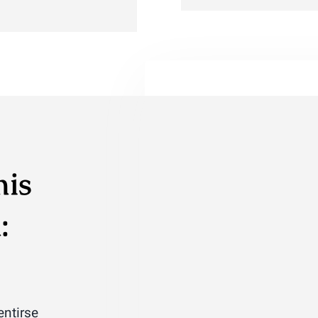
mis
:
entirse