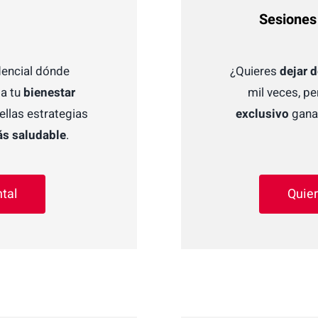
Sesiones 
dencial dónde
¿Quieres
dejar 
 a tu
bienestar
mil veces, p
uellas estrategias
exclusivo
ganar
s saludable
.
tal
Quier