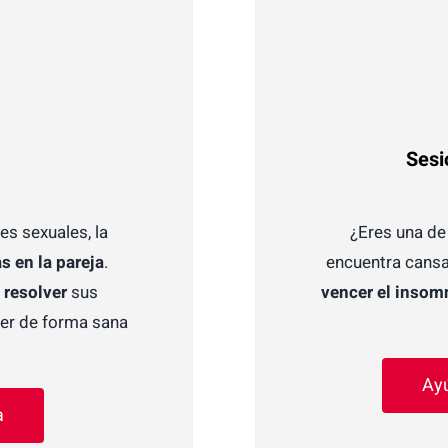
Sesi
nes sexuales, la
¿Eres una d
s en la pareja
.
encuentra cansa
a
resolver
sus
vencer el insom
er de forma sana
Ay
a