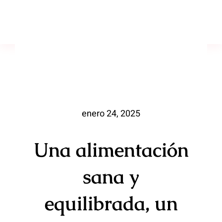
Saltar
al
Toggl
contenido
Naviga
Inicio
¿Quién soy?
enero 24, 2025
Arte y salud
Libros
Una alimentación
En los medios
sana y
equilibrada, un
Testimonios