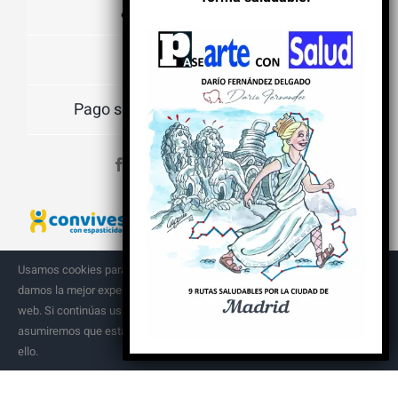
¿Qué son las cookies?
Política de privacidad
Pago seguro, envíos y devoluciones
Colaboro con:
Usamos cookies para asegurar que te
damos la mejor experiencia en nuestra
Aceptar
web. Si continúas usando este sitio,
asumiremos que estás de acuerdo con
ello.