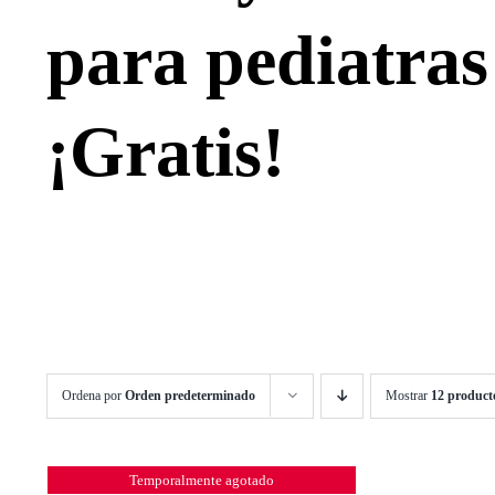
para pediatras
¡Gratis!
Ordena por
Orden predeterminado
Mostrar
12 product
Temporalmente agotado