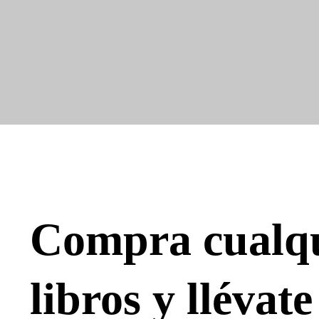
Compra cualqu
libros y lléva