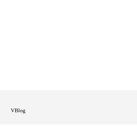
VBlog
¿Qué son las
cookies?