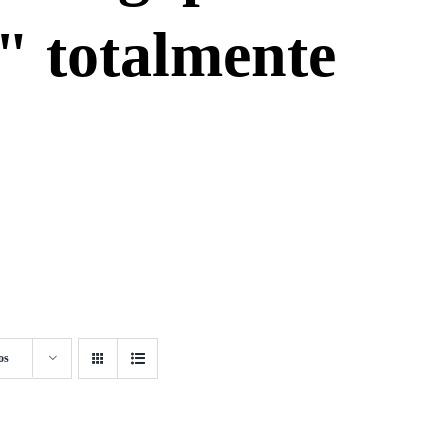
" totalmente
os