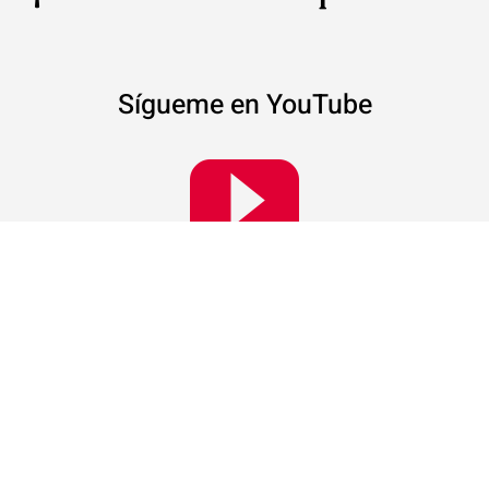
Sígueme en YouTube
Activa las notificaciones para no perderte nada.
VBlog
¿Qué son las cookies?