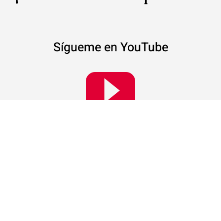
Sígueme en YouTube
Activa las notificaciones para no perderte nada.
VBlog
¿Qué son las cookies?