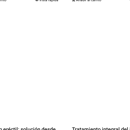
n eréctil: solución desde
Tratamiento integral del