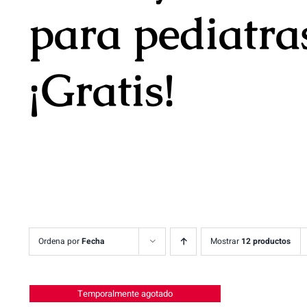
para pediatra
¡Gratis!
Ordena por
Fecha
Mostrar
12 productos
Temporalmente agotado