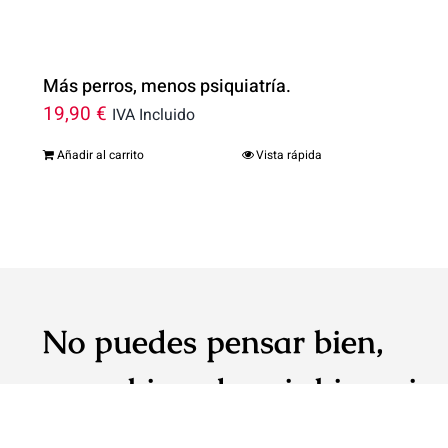
Más perros, menos psiquiatría.
19,90
€
IVA Incluido
Añadir al carrito
Vista rápida
No puedes pensar bien,
amar bien, dormir bien, si
no te cuidas bien.